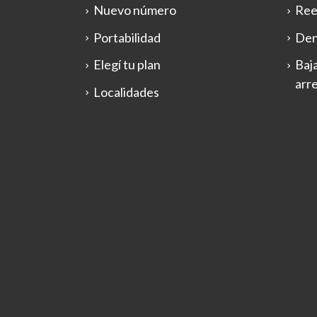
Nuevo número
Ree
Portabilidad
Den
Elegí tu plan
Baja
arr
Localidades