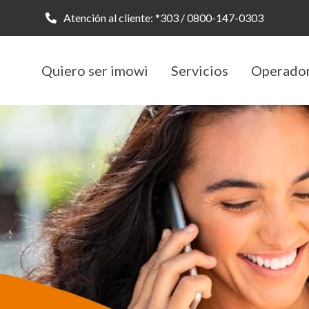
Atención al cliente:
*303
/
0800-147-0303
Quiero ser imowi
Servicios
Operado