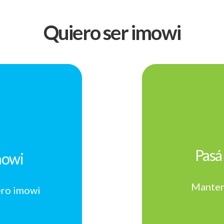
Quiero ser imowi
Pasá 
mowi
Manten
ero imowi