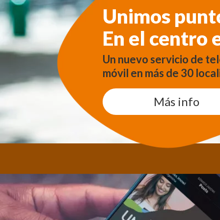
Unimos punt
En el centro 
Un nuevo servicio de te
móvil en más de 30 local
Más info