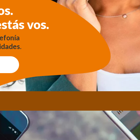
os.
estás vos.
lefonía
idades.