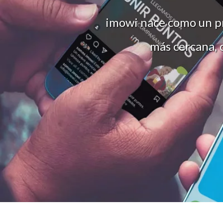
imowi nace como un pr
más cercana, c