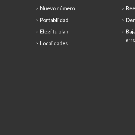
Nuevo número
Ree
Portabilidad
Den
Elegí tu plan
Baja
arr
Localidades