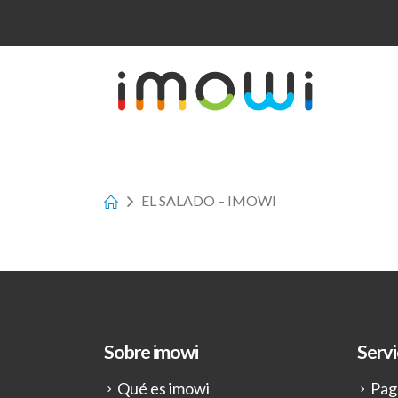
EL SALADO – IMOWI
Sobre imowi
Servi
Qué es imowi
Pag