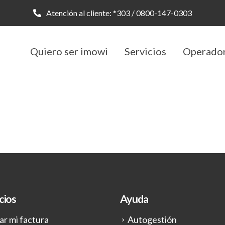
Atención al cliente:
*303
/
0800-147-0303
Quiero ser imowi
Servicios
Operado
cios
Ayuda
ar mi factura
Autogestión